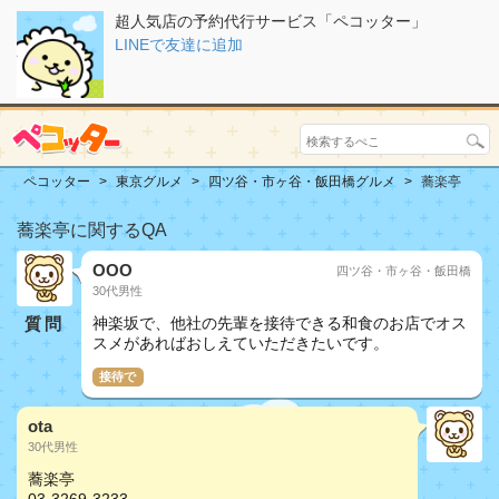
超人気店の予約代行サービス「ペコッター」
LINEで友達に追加
ペコッター
東京グルメ
四ツ谷・市ヶ谷・飯田橋グルメ
蕎楽亭
蕎楽亭に関するQA
OOO
四ツ谷・市ヶ谷・飯田橋
30代男性
質問
神楽坂で、他社の先輩を接待できる和食のお店でオス
スメがあればおしえていただきたいです。
接待で
ota
30代男性
蕎楽亭