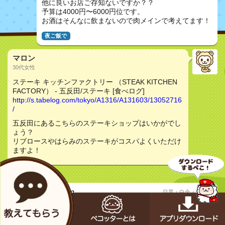
他に良いお店ご存知ないですか？？
予算は4000円〜6000円位です。
お酒はそんなに飲まないので肉メインで考えてます！
夜ご飯で
マロン
30代女性
ステーキ キッチンファクトリー （STEAK KITCHEN
FACTORY） - 五反田/ステーキ [食べログ]
http://s.tabelog.com/tokyo/A1316/A131603/13052716
/
五反田にあるこちらのステーキショップはいかがでし
ょう？
リブロースやはらみのステーキがコスパよくいただけ
ますよ！
Beckham
目黒・白金・五反田
30代男性
質問
五反田で男女1人ずつでゆっくりできるお店はありま
すか？