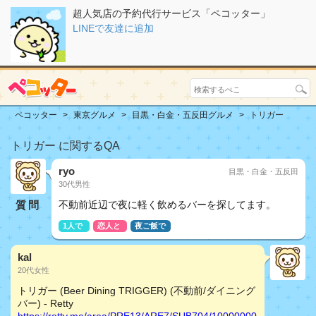
超人気店の予約代行サービス「ペコッター」
LINEで友達に追加
ペコッター
東京グルメ
目黒・白金・五反田グルメ
トリガー
トリガー に関するQA
ryo
目黒・白金・五反田
30代男性
質問
不動前近辺で夜に軽く飲めるバーを探してます。
1人で
恋人と
夜ご飯で
kal
20代女性
トリガー (Beer Dining TRIGGER) (不動前/ダイニング
バー) - Retty