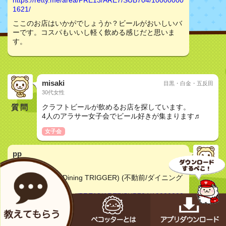
https://retty.me/area/PRE13/ARE7/SUB704/10000000
1621/
ここのお店はいかがでしょうか？ビールがおいしいバ
ーです。コスパもいいし軽く飲める感じだと思いま
す。
misaki
目黒・白金・五反田
30代女性
質問
クラフトビールが飲めるお店を探しています。
4人のアラサー女子会でビール好きが集まります♬
女子会
pp
30代女性
トリガー (Beer Dining TRIGGER) (不動前/ダイニング
バー) - Retty
https://retty.me/area/PRE13/ARE7/SUB704/10000000
1621/
ここのお店はいかがでしょうか？ビールの種類がたく