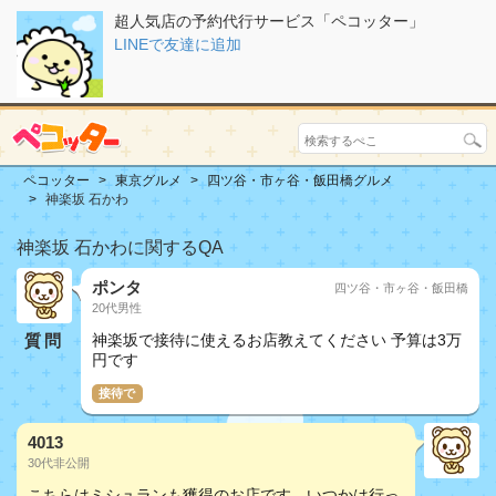
超人気店の予約代行サービス「ペコッター」
LINEで友達に追加
ペコッター
東京グルメ
四ツ谷・市ヶ谷・飯田橋グルメ
神楽坂 石かわ
神楽坂 石かわに関するQA
ポンタ
四ツ谷・市ヶ谷・飯田橋
20代男性
質問
神楽坂で接待に使えるお店教えてください 予算は3万
円です
接待で
4013
30代非公開
こちらはミシュランも獲得のお店です。いつかは行っ