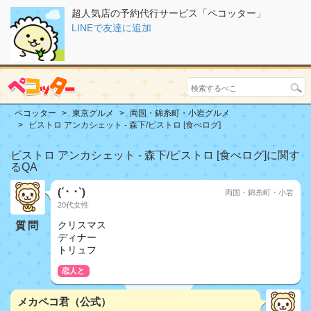
超人気店の予約代行サービス「ペコッター」
LINEで友達に追加
ペコッター
東京グルメ
両国・錦糸町・小岩グルメ
ビストロ アンカシェット - 森下/ビストロ [食べログ]
ビストロ アンカシェット - 森下/ビストロ [食べログ]に関す
るQA
(´･ ･`)
両国・錦糸町・小岩
20代女性
質問
クリスマス
ディナー
トリュフ
恋人と
メカペコ君（公式）