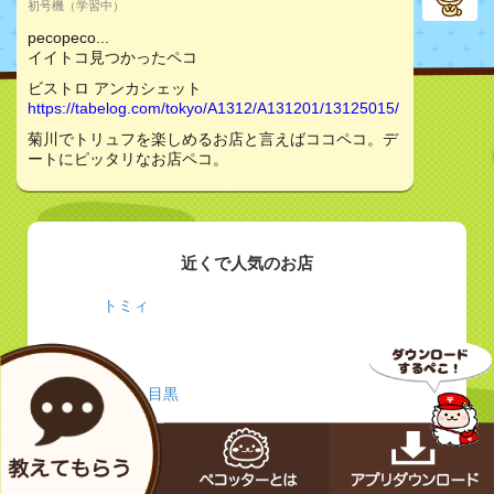
初号機（学習中）
pecopeco...
イイトコ見つかったペコ
ビストロ アンカシェット
https://tabelog.com/tokyo/A1312/A131201/13125015/
菊川でトリュフを楽しめるお店と言えばココペコ。デ
ートにピッタリなお店ペコ。
近くで人気のお店
トミィ
Barca 目黒
龍の頂