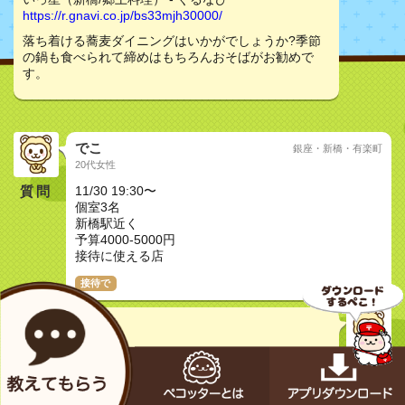
https://r.gnavi.co.jp/bs33mjh30000/
落ち着ける蕎麦ダイニングはいかがでしょうか?季節
の鍋も食べられて締めはもちろんおそばがお勧めで
す。
でこ
銀座・新橋・有楽町
20代女性
質問
11/30 19:30〜
個室3名
新橋駅近く
予算4000-5000円
接待に使える店
接待で
＊カイル＊
20代女性
いっ星（新橋/郷土料理） - ぐるなび
https://r.gnavi.co.jp/bs33mjh30000/