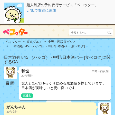
超人気店の予約代行サービス「ペコッター」
LINEで友達に追加
ペコッター
東京グルメ
中野～西荻窪グルメ
日本酒処 845 （ハシゴ） - 中野/日本酒バー [食べログ]
日本酒処 845 （ハシゴ） - 中野/日本酒バー [食べログ]に関
するQA
和也
中野～西荻窪
20代男性
質問
友人と2人でゆっくり飲める居酒屋を探しています。
日本酒が美味しいと更に良いです。
友達と
がんちゃん
30代女性