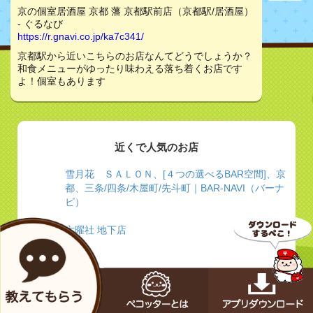
京の個室居酒屋 京都 藩 京都駅前店（京都駅/居酒屋）
- ぐるなび
https://r.gnavi.co.jp/ka7c341/
京都駅から近いこちらのお店なんてどうでしょうか？
和食メニューがゆったり味わえる落ち着くお店です
よ！個室もあります
近くで人気のお店
雪月花 ＳＡＬＯＮ、[４つの選べるBAR空間]、京
都、三条/四条/木屋町/先斗町｜BAR-NAVI（バーナ
ビ）
六曜社 地下店
バー K家