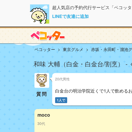
超人気店の予約代行サービス「ペコッタ
LINEで友達に追加
ペコッター
東京グルメ
赤坂・永田町・溜池
和味 大輔（白金・白金台/割烹） -
20代男性
白金台の明治学院近くで1人で飲める
質問
1人で
moco
30代