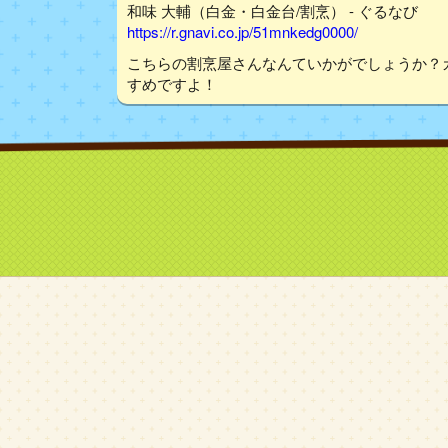
和味 大輔（白金・白金台/割烹） - ぐるなび
https://r.gnavi.co.jp/51mnkedg0000/
こちらの割烹屋さんなんていかがでしょうか？
すめですよ！