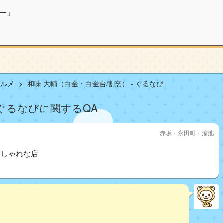
ー」
グルメ
和味 大輔（白金・白金台/割烹） - ぐるなび
 ぐるなびに関するQA
赤坂・永田町・溜池
おしゃれな店