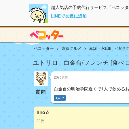
超人気店の予約代行サービス「ペコッタ
LINEで友達に追加
ペコッター
東京グルメ
赤坂・永田町・溜池
ユトリロ - 白金台/フレンチ [食べ
20代男性
白金台の明治学院近くで1人で飲める
質問
1人で
hiro☆
30代