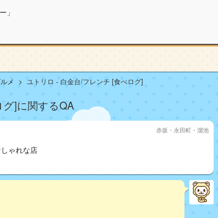
ー」
グルメ
ユトリロ - 白金台/フレンチ [食べログ]
ログ]に関するQA
赤坂・永田町・溜池
おしゃれな店