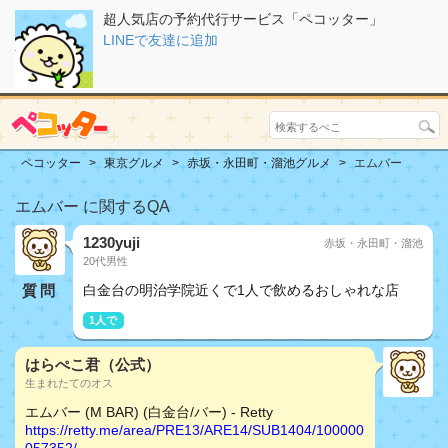
超人気店の予約代行サービス「ペコッター」
LINEで友達に追加
ペコッター
東京グルメ
赤坂・永田町・溜池グルメ
エムバー
エムバー に関するQA
1230yuji
赤坂・永田町・溜池
20代男性
質問
白金台の明治学院近くで1人で飲めるおしゃれな店
1人で
はらぺこ君（公式）
生まれたてのオス
エムバー (M BAR) (白金台/バー) - Retty
https://retty.me/area/PRE13/ARE14/SUB1404/100000