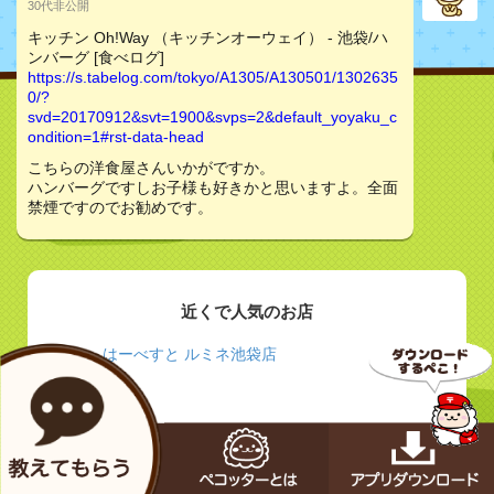
30代非公開
キッチン Oh!Way （キッチンオーウェイ） - 池袋/ハ
ンバーグ [食べログ]
https://s.tabelog.com/tokyo/A1305/A130501/1302635
0/?
svd=20170912&svt=1900&svps=2&default_yoyaku_c
ondition=1#rst-data-head
こちらの洋食屋さんいかがですか。
ハンバーグですしお子様も好きかと思いますよ。全面
禁煙ですのでお勧めです。
近くで人気のお店
はーべすと ルミネ池袋店
リビングカフェ まいん家 - 東京都 豊島区 - 食品・
レストラン | Facebook