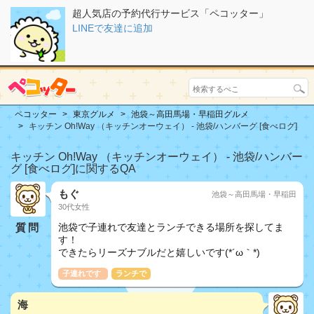
超人気店の予約代行サービス「ペコッター」
LINEで友達に追加
ペコッター
東京グルメ
池袋～高田馬場・早稲田グルメ
キッチン Oh!Way （キッチンオーウェイ） - 池袋/ハンバーグ [食べログ]
キッチン Oh!Way （キッチンオーウェイ） - 池袋/ハンバー
グ [食べログ]に関するQA
もぐ
池袋～高田馬場・早稲田
30代女性
質問
池袋で子連れで友達とランチできる場所を探してま
す！
できたらリーズナブルだと嬉しいです(*´ω｀*)
子連れです
ランチで
海