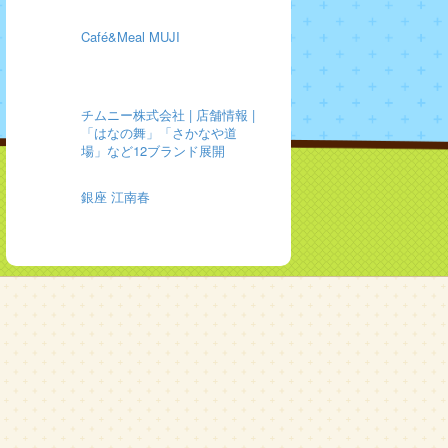
Café&Meal MUJI
チムニー株式会社 | 店舗情報 |
「はなの舞」「さかなや道
場」など12ブランド展開
銀座 江南春