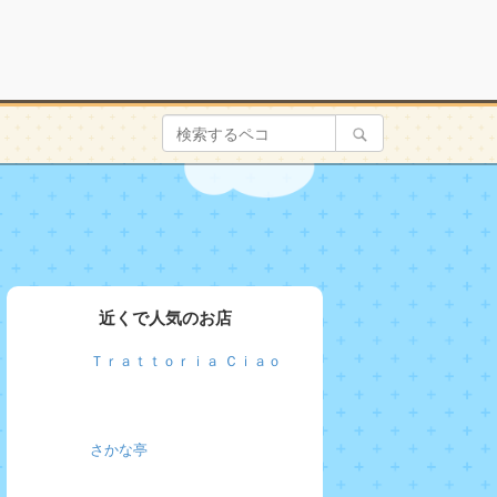
近くで人気のお店
Ｔｒａｔｔｏｒｉａ Ｃｉａｏ
さかな亭