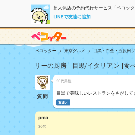
超人気店の予約代行サービス「ペコッタ
LINEで友達に追加
ペコッター
東京グルメ
目黒・白金・五反田
リーの厨房 - 目黒/イタリアン [食
20代男性
目黒で美味しいレストランをさがして
質問
友達と
pma
30代