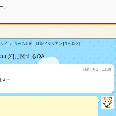
ー」
グルメ
リーの厨房 - 目黒/イタリアン [食べログ]
べログ]に関するQA
目黒・白金・五反田
ますー