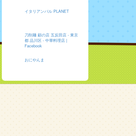
イタリアンバル PLANET
刀削麺 顧の店 五反田店 - 東京
都 品川区 - 中華料理店 |
Facebook
おにやんま