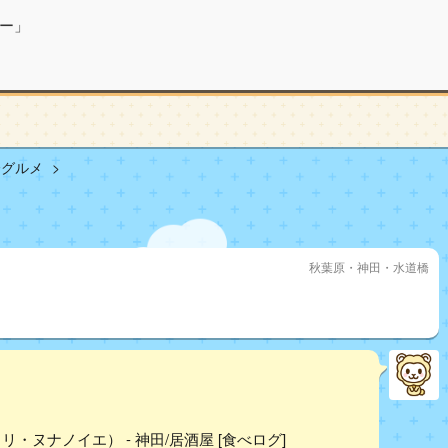
ー」
橋グルメ
秋葉原・神田・水道橋
・ヌナノイエ） - 神田/居酒屋 [食べログ]