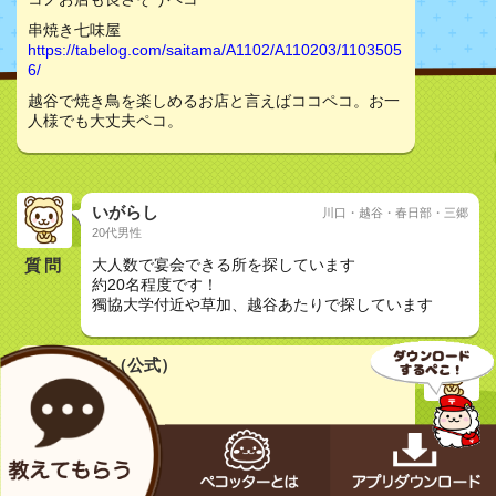
串焼き七味屋
https://tabelog.com/saitama/A1102/A110203/1103505
6/
越谷で焼き鳥を楽しめるお店と言えばココペコ。お一
人様でも大丈夫ペコ。
いがらし
川口・越谷・春日部・三郷
20代男性
質問
大人数で宴会できる所を探しています
約20名程度です！
獨協大学付近や草加、越谷あたりで探しています
メカペコ君（公式）
初号機（学習中）
pecopeco...
ボクのデータベースによるとココがいいペコ
串焼き七味屋
https://tabelog.com/saitama/A1102/A110203/1103505