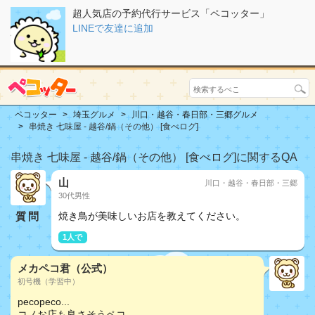
超人気店の予約代行サービス「ペコッター」
LINEで友達に追加
ペコッター
埼玉グルメ
川口・越谷・春日部・三郷グルメ
串焼き 七味屋 - 越谷/鍋（その他） [食べログ]
串焼き 七味屋 - 越谷/鍋（その他） [食べログ]に関するQA
山
川口・越谷・春日部・三郷
30代男性
質問
焼き鳥が美味しいお店を教えてください。
1人で
メカペコ君（公式）
初号機（学習中）
pecopeco...
コノお店も良さそうペコ