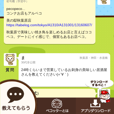
初号機（学習中）
pecopeco...
コンナお店もアルペコ
美の邸秋葉原店
https://tabelog.com/tokyo/A1310/A131001/13160607/
秋葉原で美味しい焼き鳥を楽しめるお店と言えばココ
ペコ。デートにイイ感じで、個室もあるお店ペコ。
ま
秋葉原・神田・水道橋
30代非公開
質問
24時くらいまで営業しているお刺身の美味しい居酒屋
さんを教えてください(=´∀｀)
おしどり夫婦
メカペコ君（公式）
初号機（学習中）
pecopeco...
イイトコ見つかったペコ