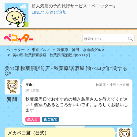
超人気店の予約代行サービス「ペコッター」
LINEで友達に追加
ペコッター
東京グルメ
秋葉原・神田・水道橋グルメ
美の邸 秋葉原駅前店 - 秋葉原/居酒屋 [食べログ]
美の邸 秋葉原駅前店 - 秋葉原/居酒屋 [食べログ]に関する
QA
Riki
秋葉原・神田・水道橋
20代男性
質問
秋葉原周辺でおすすめの焼き鳥屋さんを教えてくださ
い！個室のあるところがいいです。よろしくお願いし
ます！
恋人と
夜ご飯で
メカペコ君（公式）