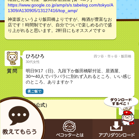
https://www.google.co.jp/amp/s/s.tabelog.com/tokyo/A
1309/A130905/13127416/top_amp/
神楽坂というより飯田橋よりですが、梅酒が豊富なお
店です！時間制ですが、自分でついで楽しめるので盛
り上がれると思います。2軒目にもオススメです☺︎
ひろひろ
四ツ谷・市ヶ谷・飯田橋
30代女性
質問
明日9/17（日)、九段下か飯田橋駅付近、居酒屋、
30〜40人でバラバラに別れず入れるところ、いい感じ
のところ、ありますか？
夜ご飯で
メカペコ君（公式）
初号機（学習中）
pecopeco...
コノお店も良さそうペコ
梅酒と野菜 明星