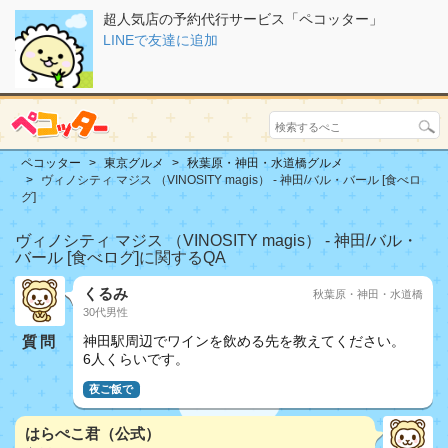
超人気店の予約代行サービス「ペコッター」
LINEで友達に追加
ペコッター
東京グルメ
秋葉原・神田・水道橋グルメ
ヴィノシティ マジス （VINOSITY magis） - 神田/バル・バール [食べロ
グ]
ヴィノシティ マジス （VINOSITY magis） - 神田/バル・
バール [食べログ]に関するQA
くるみ
秋葉原・神田・水道橋
30代男性
質問
神田駅周辺でワインを飲める先を教えてください。
6人くらいです。
夜ご飯で
はらぺこ君（公式）