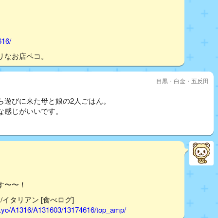
616/
リなお店ペコ。
目黒・白金・五反田
ら遊びに来た母と娘の2人ごはん。
な感じがいいです。
す〜〜！
反田/イタリアン [食べログ]
tokyo/A1316/A131603/13174616/top_amp/