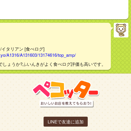
反田/イタリアン [食べログ]
tokyo/A1316/A131603/13174616/top_amp/
でしょうか?ふいんきがよく食べログ評価も高いです。
LINEで友達に追加