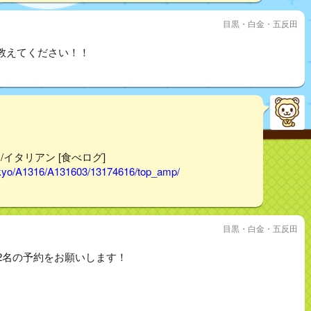
目黒・白金・五反田
教えてください！！
反田/イタリアン [食べログ]
tokyo/A1316/A131603/13174616/top_amp/
目黒・白金・五反田
2名の予約をお願いします！