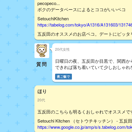
pecopeco...
ボクのデータベースによるとココがいいペコ
SetouchiKitchen
https://tabelog.com/tokyo/A1316/A131603/13174
五反田のオススメのお店ペコ。デートにピッタ
20代女性
日曜日の夜、五反田か目黒で、関西か
質問
できれば落ち着いていて少しおしゃれ
夜ご飯で
ほり
20代
五反田のこちらも明るくおしゃれでオススメで
Setouchi Kitchen （セトウチキッチン） - 五
https://www.google.co.jp/amp/s/s.tabelog.com/