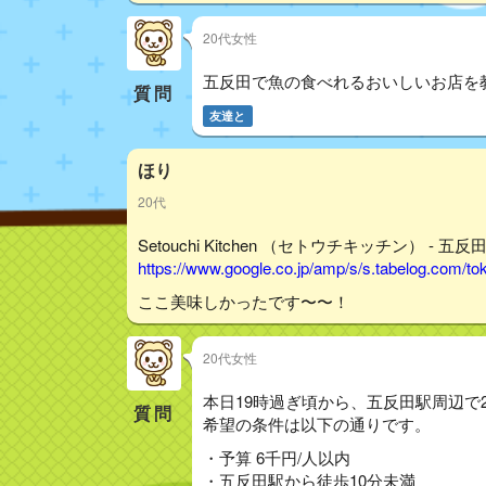
20代女性
五反田で魚の食べれるおいしいお店を
質問
友達と
ほり
20代
Setouchi Kitchen （セトウチキッチン） - 五
https://www.google.co.jp/amp/s/s.tabelog.com/
ここ美味しかったです〜〜！
20代女性
本日19時過ぎ頃から、五反田駅周辺で
質問
希望の条件は以下の通りです。
・予算 6千円/人以内
・五反田駅から徒歩10分未満