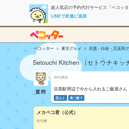
超人気店の予約代行サービス「ペコッタ
LINEで友達に追加
ペコッター
東京グルメ
目黒・白金・五反田
Setouchi Kitchen （セトウ
30代男性
目黒駅周辺で今から入れるご飯屋さん
質問
恋人と
夜ご飯で
メカペコ君（公式）
初号機