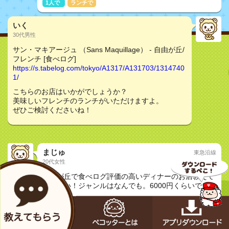
1人で
ランチで
いく
30代男性
サン・マキアージュ （Sans Maquillage） - 自由が丘/
フレンチ [食べログ]
https://s.tabelog.com/tokyo/A1317/A131703/1314740
1/
こちらのお店はいかがでしょうか？
美味しいフレンチのランチがいただけますよ。
ぜひご検討くださいね！
まじゅ
東急沿線
20代女性
質問
自由が丘で食べログ評価の高いディナーのお店教えて
ください！ジャンルはなんでも。6000円くらいで。
友達と
もりちゃん