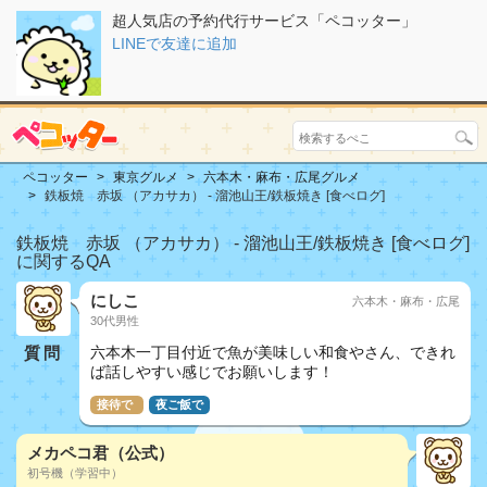
超人気店の予約代行サービス「ペコッター」
LINEで友達に追加
ペコッター
東京グルメ
六本木・麻布・広尾グルメ
鉄板焼 赤坂 （アカサカ） - 溜池山王/鉄板焼き [食べログ]
鉄板焼 赤坂 （アカサカ） - 溜池山王/鉄板焼き [食べログ]
に関するQA
にしこ
六本木・麻布・広尾
30代男性
質問
六本木一丁目付近で魚が美味しい和食やさん、できれ
ば話しやすい感じでお願いします！
接待で
夜ご飯で
メカペコ君（公式）
初号機（学習中）