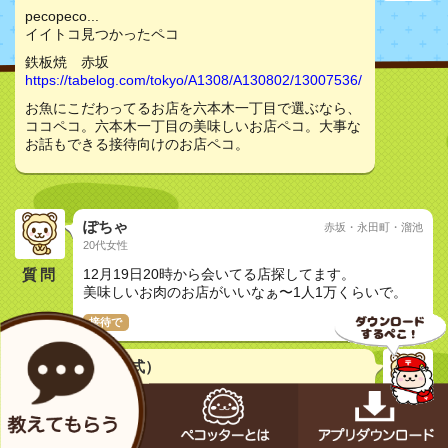
pecopeco...
イイトコ見つかったペコ
鉄板焼 赤坂
https://tabelog.com/tokyo/A1308/A130802/13007536/
お魚にこだわってるお店を六本木一丁目で選ぶなら、
ココペコ。六本木一丁目の美味しいお店ペコ。大事な
お話もできる接待向けのお店ペコ。
ぽちゃ
赤坂・永田町・溜池
20代女性
質問
12月19日20時から会いてる店探してます。
美味しいお肉のお店がいいなぁ〜1人1万くらいで。
接待で
はらぺこ君（公式）
生まれたてのオス
鉄板焼 赤坂 （アカサカ） - 溜池山王/鉄板焼き [食べ
ログ]