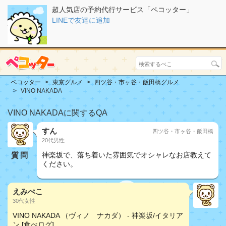
超人気店の予約代行サービス「ペコッター」
LINEで友達に追加
ペコッター
東京グルメ
四ツ谷・市ヶ谷・飯田橋グルメ
VINO NAKADA
VINO NAKADAに関するQA
すん
四ツ谷・市ヶ谷・飯田橋
20代男性
質問
神楽坂で、落ち着いた雰囲気でオシャレなお店教えて
ください。
えみぺこ
30代女性
VINO NAKADA （ヴィノ ナカダ） - 神楽坂/イタリア
ン [食べログ]