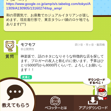
https://www.google.co.jp/amp/s/s.tabelog.com/tokyo/A
1309/A130905/13160274/top_amp/
和の雰囲気で、お座敷でカジュアルイタリアンが楽し
めます。現在進行形で、東京タラレバ娘のロケ地でも
あります(^^)
モフモフ
四ツ谷・市ヶ谷・飯田橋
非公開男性
質問
神楽坂で、話のネタになりそうな特徴的な店を探して
ます。ブロガーの友人と飲むのに使います。予算はひ
とり5000円から8000円くらいで。よろしくお願いし
ます！！
友達と
えみぺこ
30代女性
VINO NAKADA （ヴィノ ナカダ） - 神楽坂/イタリア
ン [食べログ]
https://www.google.co.jp/amp/s/s.tabelog.com/tokyo/A