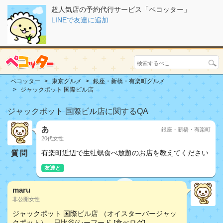
超人気店の予約代行サービス「ペコッター」
LINEで友達に追加
ペコッター
東京グルメ
銀座・新橋・有楽町グルメ
ジャックポット 国際ビル店
ジャックポット 国際ビル店に関するQA
あ
銀座・新橋・有楽町
20代女性
質問
有楽町近辺で生牡蠣食べ放題のお店を教えてください
友達と
maru
非公開女性
ジャックポット 国際ビル店 （オイスターバージャッ
クポット） - 日比谷/シーフード [食べログ]