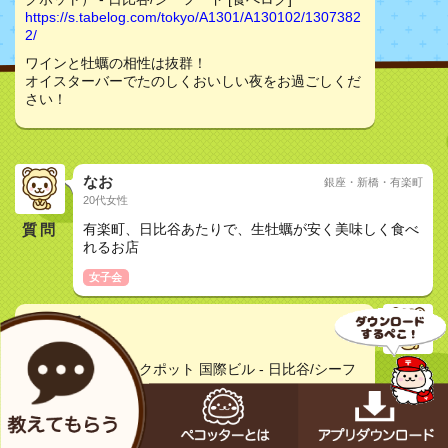
https://s.tabelog.com/tokyo/A1301/A130102/1307382
2/
ワインと牡蠣の相性は抜群！
オイスターバーでたのしくおいしい夜をお過ごしくだ
さい！
なお
銀座・新橋・有楽町
20代女性
質問
有楽町、日比谷あたりで、生牡蠣が安く美味しく食べ
れるお店
女子会
プーどる
50代以上女性
Oyster Bar ジャックポット 国際ビル - 日比谷/シーフ
ード [食べログ]
https://s.tabelog.com/tokyo/A1301/A130102/1307382
2/