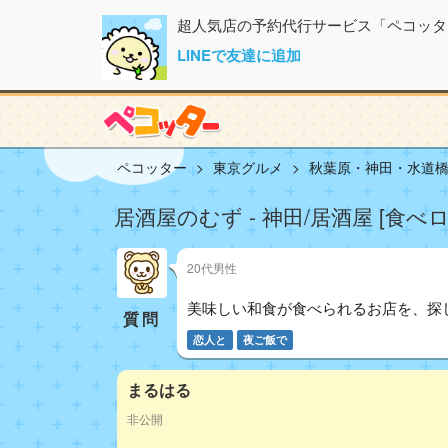
超人気店の予約代行サービス「ペコッタ
LINEで友達に追加
ペコッター
東京グルメ
秋葉原・神田・水道
居酒屋のむず - 神田/居酒屋 [食べ
20代男性
美味しい和食が食べられるお店を、探
質問
恋人と
夜ご飯で
まるはる
非公開