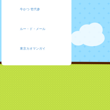
牛かつ 壱弐参
ルー・ド・メール
東京カオマンガイ