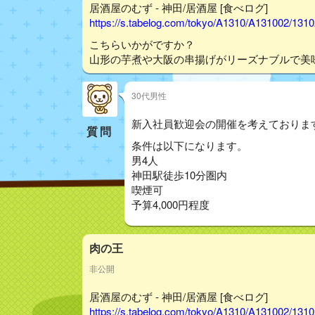
居酒屋のむず - 神田/居酒屋 [食べログ]
https://s.tabelog.com/tokyo/A1310/A131002/131
こちらいかがですか？
山形の芋煮や大阪の串揚げがリーズナブルで美味
30代男性
新入社員歓迎会の開催を考えておりま
質問
条件は以下になります。
男4人
神田駅徒歩10分圏内
喫煙可
予算4,000円程度
肉の王
非公開
居酒屋のむず - 神田/居酒屋 [食べログ]
https://s.tabelog.com/tokyo/A1310/A131002/131