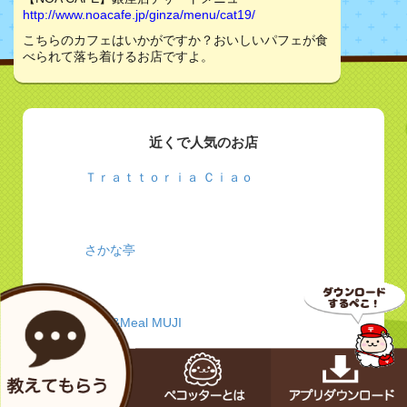
http://www.noacafe.jp/ginza/menu/cat19/
こちらのカフェはいかがですか？おいしいパフェが食
べられて落ち着けるお店ですよ。
近くで人気のお店
Ｔｒａｔｔｏｒｉａ Ｃｉａｏ
さかな亭
Café&Meal MUJI
チムニー株式会社 | 店舗情報 | 「はなの舞」「さか