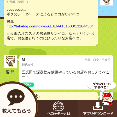
初号機（学習中）
pecopeco...
ボクのデータベースによるとココがいいペコ
桜花
http://tabelog.com/tokyo/A1316/A131603/13164490/
五反田のオススメの居酒屋サンペコ。ゆっくりしたお
店で、お友達と行くのにぴったりなお店ペコ。
M
目黒・白金・五反田
10代女性
質問
五反田で深夜飲み放題やっているお店をおしえてぺこ
ー！
友達と
メカペコ君（公式）
初号機（学習中）
pecopeco...
コチラノお店はドウペコカ