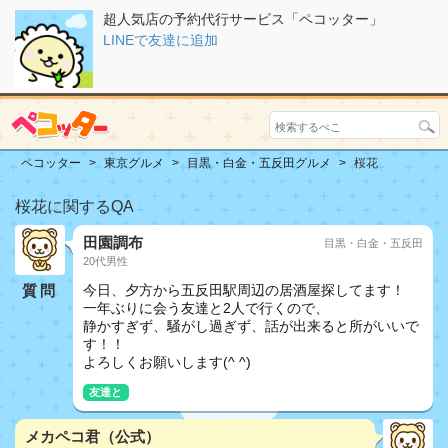
超人気店の予約代行サービス「ペコッター」
LINEで友達に追加
ペコッター
東京グルメ
目黒・白金・五反田グルメ
桜花
桜花に関するQA
田園調布
目黒・白金・五反田
20代男性
質問
今日、夕方から五反田駅周辺の居酒屋探してます！
一年ぶりに会う友達と2人で行くので、
静かすぎず、騒がし過ぎず、話が出来ると所がいいで
す！！
よろしくお願いします(^ ^)
友達と
メカペコ君（公式）