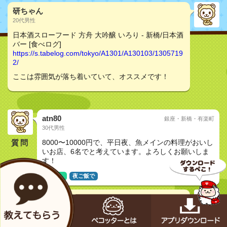
研ちゃん
20代男性
日本酒スローフード 方舟 大吟醸 いろり - 新橋/日本酒
バー [食べログ]
https://s.tabelog.com/tokyo/A1301/A130103/1305719
2/
ここは雰囲気が落ち着いていて、オススメです！
atn80
銀座・新橋・有楽町
30代男性
質問
8000〜10000円で、平日夜、魚メインの料理がおいし
いお店、6名でと考えています。よろしくお願いしま
す！
友達と
夜ご飯で
ふうか
30代女性
日本酒スローフード 方舟 大吟醸 いろり - 新橋/懐石・