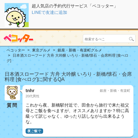
超人気店の予約代行サービス「ペコッター」
LINEで友達に追加
ペコッター
東京グルメ
銀座・新橋・有楽町グルメ
日本酒スローフード 方舟 大吟醸 いろり - 新橋/懐石・会席料理 [食べロ
グ]
日本酒スローフード 方舟 大吟醸 いろり - 新橋/懐石・会席
料理 [食べログ]に関するQA
tnhr
銀座・新橋・有楽町
20代男性
質問
これから夜、新橋駅付近で、田舎から旅行で来た祖父
母とご飯を食べますが、オススメありますか？特に高
級って訳じゃなく、ゆったり話しながら出来るよう
な。
夜ご飯で