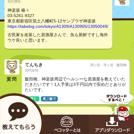
30代男性
神楽坂 椿々
03-5261-9327
東京都新宿区筑土八幡町5-12サンプラザ神楽坂
https://tabelog.com/tokyo/A1309/A130905/13050049/
古民家を改装した居酒屋さんで、魚も新鮮ですし海外
ウケ良いと思います。
てんちき
四ツ谷・市ヶ谷・飯田橋
20代女性
質問
飯田橋、神楽坂周辺でヘルシーな居酒屋を教えていた
だきたいです！1人予算は3千円以内で安めだとありが
たいです。
友達と
夜ご飯で
えみぺこ
30代女性
神楽坂 椿々 - 飯田橋/日本酒バー [食べログ]
https://www.google.co.jp/amp/s/s.tabelog.com/tokyo/A