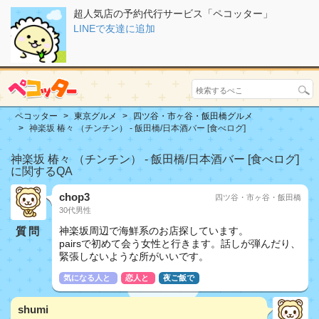
超人気店の予約代行サービス「ペコッター」
LINEで友達に追加
ペコッター
東京グルメ
四ツ谷・市ヶ谷・飯田橋グルメ
神楽坂 椿々 （チンチン） - 飯田橋/日本酒バー [食べログ]
神楽坂 椿々 （チンチン） - 飯田橋/日本酒バー [食べログ]
に関するQA
chop3
四ツ谷・市ヶ谷・飯田橋
30代男性
質問
神楽坂周辺で海鮮系のお店探しています。
pairsで初めて会う女性と行きます。話しが弾んだり、
緊張しないような所がいいです。
気になる人と
恋人と
夜ご飯で
shumi