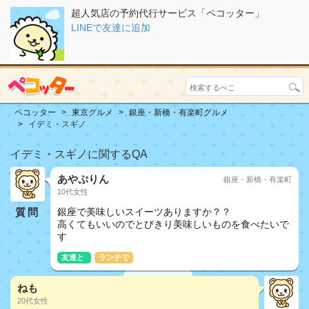
超人気店の予約代行サービス「ペコッター」
LINEで友達に追加
ペコッター
東京グルメ
銀座・新橋・有楽町グルメ
イデミ・スギノ
イデミ・スギノに関するQA
あやぷりん
銀座・新橋・有楽町
10代女性
質問
銀座で美味しいスイーツありますか？？
高くてもいいのでとびきり美味しいものを食べたいで
す
友達と
ランチで
ねも
20代女性