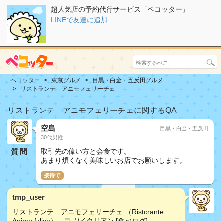
超人気店の予約代行サービス「ペコッター」
LINEで友達に追加
ペコッター
東京グルメ
目黒・白金・五反田グルメ
リストランテ アニモフェリーチェ
リストランテ アニモフェリーチェに関するQA
空島
目黒・白金・五反田
30代男性
質問
取引先の偉い方と会食です。
あまり煩くなく美味しいお店でお願いします。
接待で
tmp_user
リストランテ アニモフェリーチェ （Ristorante
Animo felice） - 目黒/イタリアン [食べログ]