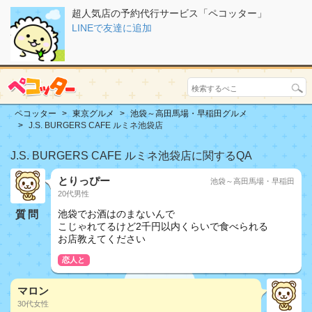
超人気店の予約代行サービス「ペコッター」
LINEで友達に追加
ペコッター
東京グルメ
池袋～高田馬場・早稲田グルメ
J.S. BURGERS CAFE ルミネ池袋店
J.S. BURGERS CAFE ルミネ池袋店に関するQA
とりっぴー
池袋～高田馬場・早稲田
20代男性
質問
池袋でお酒はのまないんで
こじゃれてるけど2千円以内くらいで食べられる
お店教えてください
恋人と
マロン
30代女性