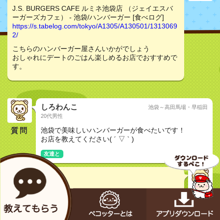
J.S. BURGERS CAFE ルミネ池袋店 （ジェイエスバ
ーガーズカフェ） - 池袋/ハンバーガー [食べログ]
https://s.tabelog.com/tokyo/A1305/A130501/1313069
2/
こちらのハンバーガー屋さんいかがでしょう
おしゃれにデートのごはん楽しめるお店でおすすめで
す。
しろわんこ
池袋～高田馬場・早稲田
20代男性
質問
池袋で美味しいハンバーガーが食べたいです！
お店を教えてください( ´ ▽ ` )
友達と
マイ
30代女性
J.S. BURGERS CAFE ルミネ池袋店 （ジェイエスバ
ーガーズカフェ） - 池袋/ハンバーガー [食べログ]
https://s.tabelog.com/tokyo/A1305/A130501/1313069