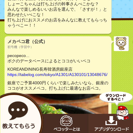
しょーこちゃんは打ち上げの幹事さんぺこかな？
みんなで楽しめるいいお店を選んで、「さすが！」と
思わせたいぺこな！
打ち上げにおススメのお店をみんなに教えてもらっち
ゃうぺこー！！
メカペコ君（公式）
初号機（学習中）
pecopeco...
ボクのデータベースによるとココがいいペコ
KOREANDINING長寿韓酒房銀座店
https://tabelog.com/tokyo/A1301/A130101/13048676/
銀座でご予算4000円くらいで楽しみたいなら、銀座の
ココがオススメペコ。打ち上げに最適なお店ペコ。