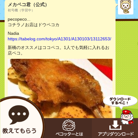
メカペコ君（公式）
初号機（学習中）
pecopeco...
コチラノお店はドウペコカ
Nadia
https://tabelog.com/tokyo/A1301/A130103/13112653/
新橋のオススメはココペコ。1人でも気軽に入れるお
店ペコ。
お店をチェック