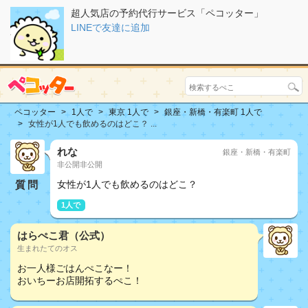
超人気店の予約代行サービス「ペコッター」
LINEで友達に追加
ペコッター
1人で
東京 1人で
銀座・新橋・有楽町 1人で
女性が1人でも飲めるのはどこ？ ...
れな
銀座・新橋・有楽町
非公開非公開
質問
女性が1人でも飲めるのはどこ？
1人で
はらぺこ君（公式）
生まれたてのオス
お一人様ごはんぺこなー！
おいちーお店開拓するぺこ！