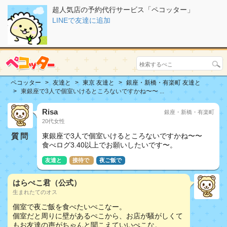
超人気店の予約代行サービス「ペコッター」
LINEで友達に追加
ペコッター
友達と
東京 友達と
銀座・新橋・有楽町 友達と
東銀座で3人で個室いけるところないですかね〜〜 ...
Risa
銀座・新橋・有楽町
20代女性
質問
東銀座で3人で個室いけるところないですかね〜〜
食べログ3.40以上でお願いしたいです〜。
友達と
接待で
夜ご飯で
はらぺこ君（公式）
生まれたてのオス
個室で夜ご飯を食べたいぺこなー。
個室だと周りに壁があるぺこから、お店が騒がしくて
もお友達の声がちゃんと聞こえていいぺこな。