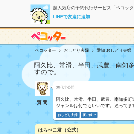
超人気店の予約代行サービス「ペコッタ
LINEで友達に追加
ペコッター
おしどり夫婦
愛知 おしどり夫婦
阿久比、常滑、半田、武豊、南知
すので。
30代非公開
阿久比、常滑、半田、武豊、南知多町
質問
ジャンルは何でもいいです。迷ってま
おしどり夫婦
夜ご飯で
はらぺこ君（公式）