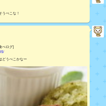
そうぺこな！
[食べログ]
15/
はどうぺこかなー