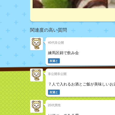
関連度の高い質問
40代非公開
練馬区錦で飲み会
友達と
非公開非公開
７人で入れるお酒とご飯が美味しいお
友達と
20代男性