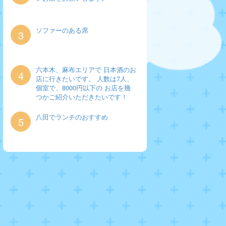
ソファーのある席
3
六本木、麻布エリアで 日本酒のお
4
店に行きたいです。 人数は7人、
個室で、8000円以下の お店を幾
つかご紹介いただきたいです！
八田でランチのおすすめ
5