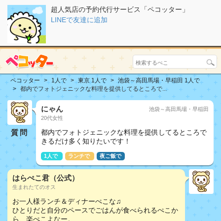
超人気店の予約代行サービス「ペコッター」
LINEで友達に追加
ペコッター
1人で
東京 1人で
池袋～高田馬場・早稲田 1人で
都内でフォトジェニックな料理を提供してるところで...
にゃん
池袋～高田馬場・早稲田
20代女性
質問
都内でフォトジェニックな料理を提供してるところで
きるだけ多く知りたいです！
1人で
ランチで
夜ご飯で
はらぺこ君（公式）
生まれたてのオス
お一人様ランチ＆ディナーぺこな♫
ひとりだと自分のペースでごはんが食べられるぺこか
ら、楽ぺこよなー。