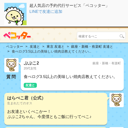
超人気店の予約代行サービス「ペコッター」
LINEで友達に追加
ペコッター
友達と
東京 友達と
銀座・新橋・有楽町 友達と
食べログ3.5以上の美味しい焼肉店教えてください...
ぷぷこ2
銀座・新橋・有楽町
20代女性
質問
食べログ3.5以上の美味しい焼肉店教えてください。
友達と
はらぺこ君（公式）
生まれたてのオス
お友達といくぺこかー！
ぷぷこ2ちゃん、今度僕ともご飯に行ってぺこ♪