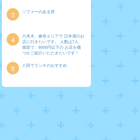
ソファーのある席
3
六本木、麻布エリアで 日本酒のお
4
店に行きたいです。 人数は7人、
個室で、8000円以下の お店を幾
つかご紹介いただきたいです！
八田でランチのおすすめ
5