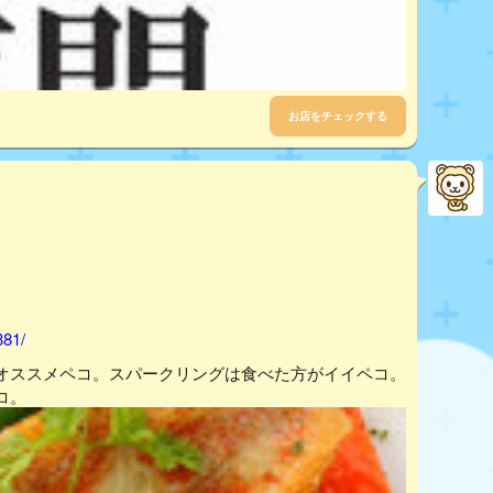
お店をチェックする
381/
オススメペコ。スパークリングは食べた方がイイペコ。
コ。