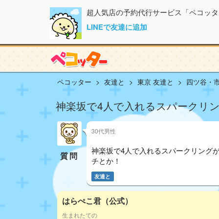
超人気店の予約代行サービス「ペコッタ
LINEで友達に追加
ペコッター
友達と
東京 友達と
四ツ谷・市
神楽坂で4人で入れるスパークリ
30代男性
神楽坂で4人で入れるスパークリング
質問
チとか！
友達と
はらぺこ君（公式）
生まれたての