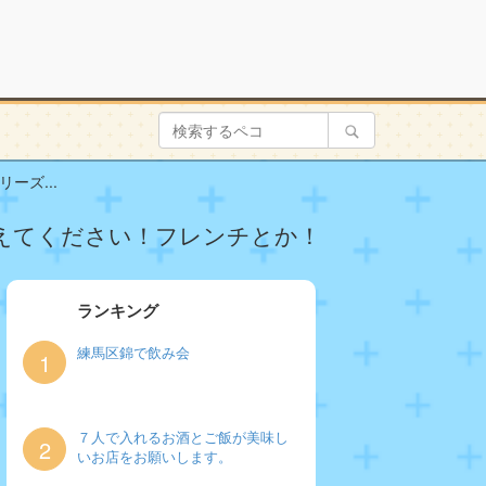
ーズ...
えてください！フレンチとか！
ランキング
練馬区錦で飲み会
1
７人で入れるお酒とご飯が美味し
2
いお店をお願いします。