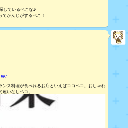
探しているぺこな♪
ってかんじがするぺこ！
155/
ランス料理が食べれるお店といえばココペコ。おしゃれ
間違いなしペコ。