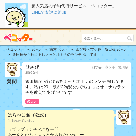
超人気店の予約代行サービス「ペコッター」
LINEで友達に追加
ペコッター
恋人と
東京 恋人と
四ツ谷・市ヶ谷・飯田橋 恋人と
飯田橋から行けるちょっとオトナのランチ 探してま...
ひさぴ
四ツ谷・市ヶ谷・飯田橋
20代女性
質問
飯田橋から行けるちょっとオトナのランチ 探してま
す。私 は29、彼が22歳なのでちょっとオトナなラン
チを教えてあげたいです
恋人と
はらぺこ君（公式）
生まれたてのオス
ラブラブランチぺこなー♡
あーんとかふぅふぅとかされたいぺこー