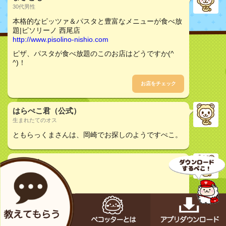
30代男性
本格的なピッツァ＆パスタと豊富なメニューが食べ放
題|ピソリーノ 西尾店
http://www.pisolino-nishio.com
ピザ、パスタが食べ放題のこのお店はどうですか(^
^)！
お店をチェック
はらぺこ君（公式）
生まれたてのオス
ともらっくまさんは、岡崎でお探しのようですぺこ。
まさとも
30代男性
岡崎なんですね💦
まさとも
30代男性