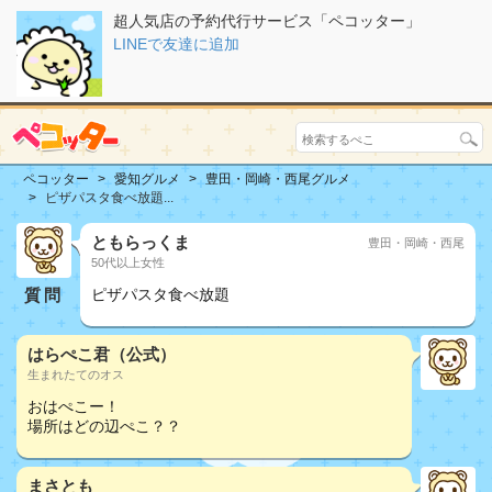
超人気店の予約代行サービス「ペコッター」
LINEで友達に追加
ペコッター
愛知グルメ
豊田・岡崎・西尾グルメ
ピザパスタ食べ放題...
ともらっくま
豊田・岡崎・西尾
50代以上女性
質問
ピザパスタ食べ放題
はらぺこ君（公式）
生まれたてのオス
おはぺこー！
場所はどの辺ぺこ？？
まさとも