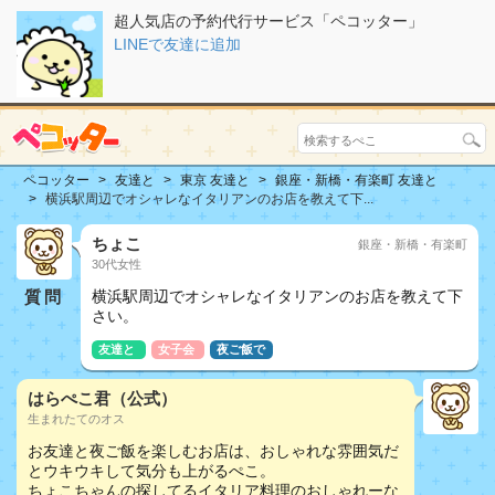
超人気店の予約代行サービス「ペコッター」
LINEで友達に追加
ペコッター
友達と
東京 友達と
銀座・新橋・有楽町 友達と
横浜駅周辺でオシャレなイタリアンのお店を教えて下...
ちょこ
銀座・新橋・有楽町
30代女性
質問
横浜駅周辺でオシャレなイタリアンのお店を教えて下
さい。
友達と
女子会
夜ご飯で
はらぺこ君（公式）
生まれたてのオス
お友達と夜ご飯を楽しむお店は、おしゃれな雰囲気だ
とウキウキして気分も上がるぺこ。
ちょこちゃんの探してるイタリア料理のおしゃれーな