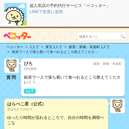
超人気店の予約代行サービス「ペコッター」
LINEで友達に追加
ペコッター
1人で
東京 1人で
銀座・新橋・有楽町 1人で
銀座で一人で落ち着いて食べれるところ教えてくださ...
ぴろ
銀座・新橋・有楽町
20代男性
質問
銀座で一人で落ち着いて食べれるところ教えてくださ
い！！
1人で
はらぺこ君（公式）
生まれたてのオス
ゆったり時間が流れるところで、自分の時間を満喫ぺ
こな