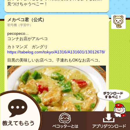
見つけちゃうぺこー！
メカペコ君（公式）
初号機（学習中）
pecopeco...
コンナお店がアルペコ
カトマンズ ガングリ
https://tabelog.com/tokyo/A1316/A131601/13012678/
目黒の美味しいお店ペコ。子連れもOKなお店ペコ。