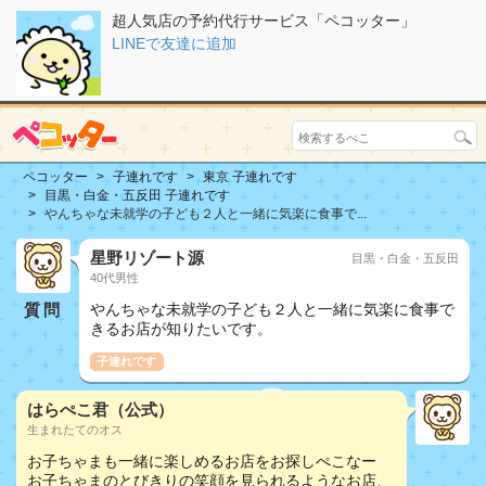
超人気店の予約代行サービス「ペコッター」
LINEで友達に追加
ペコッター
子連れです
東京 子連れです
目黒・白金・五反田 子連れです
やんちゃな未就学の子ども２人と一緒に気楽に食事で...
星野リゾート源
目黒・白金・五反田
40代男性
質問
やんちゃな未就学の子ども２人と一緒に気楽に食事で
きるお店が知りたいです。
子連れです
はらぺこ君（公式）
生まれたてのオス
お子ちゃまも一緒に楽しめるお店をお探しぺこなー
お子ちゃまのとびきりの笑顔を見られるようなお店、