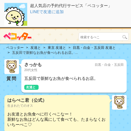
超人気店の予約代行サービス「ペコッター」
LINEで友達に追加
ペコッター
友達と
東京 友達と
目黒・白金・五反田 友達と
五反田で新鮮なお魚が食べられるお店。...
さっかも
目黒・白金・五反田
20代女性
質問
五反田で新鮮なお魚が食べられるお店。
友達と
おしどり夫婦
はらぺこ君（公式）
生まれたてのオス
お友達とお魚食べに行くぺこなー！
新鮮なお魚はどんな風にして食べても、たまらなくお
いちーぺこ♡