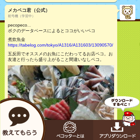
メカペコ君（公式）
初号機（学習中）
pecopeco...
ボクのデータベースによるとココがいいペコ
煮炊魚金
https://tabelog.com/tokyo/A1316/A131603/13090570/
五反田でオススメのお魚にこだわってるお店ペコ。お
友達と行ったら盛り上がること間違いなしペコ。
お店をチェック