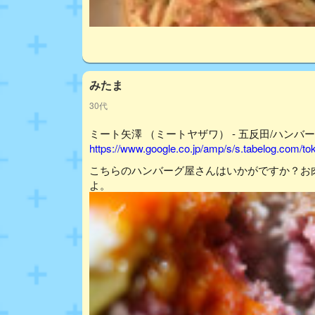
みたま
30代
ミート矢澤 （ミートヤザワ） - 五反田/ハンバー
https://www.google.co.jp/amp/s/s.tabelog.com/
こちらのハンバーグ屋さんはいかがですか？お
よ。