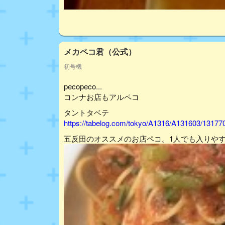
メカペコ君（公式）
初号機
pecopeco...
コンナお店もアルペコ
タントタベテ
https://tabelog.com/tokyo/A1316/A131603/13177
五反田のオススメのお店ペコ。1人でも入りや