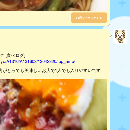
お店をチェックする
グ [食べログ]
tokyo/A1316/A131603/13042320/top_amp/
肉がとっても美味しいお店で1人でも入りやすいです