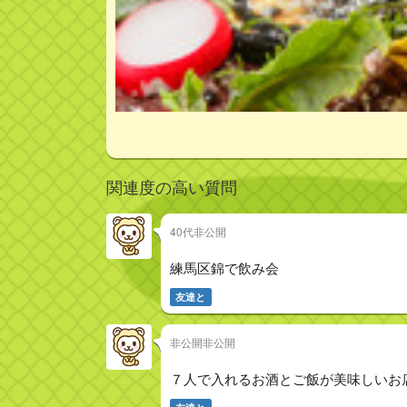
関連度の高い質問
40代非公開
練馬区錦で飲み会
友達と
非公開非公開
７人で入れるお酒とご飯が美味しいお