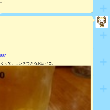
ー！
588/
すくって、ランチできるお店ペコ。