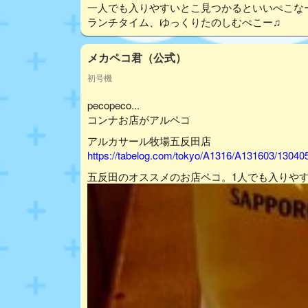
一人でも入りやすいとこ見つかるといいぺこな
ランチタイム、ゆっくりたのしむぺこー♫
メカペコ君（公式）
初号機
pecopeco...
コンナお店がアルペコ
アルカサール牧場五反田店
https://tabelog.com/tokyo/A1316/A131603/13040
五反田のオススメのお店ペコ。1人でも入りや