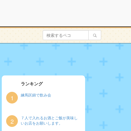
ランキング
練馬区錦で飲み会
1
７人で入れるお酒とご飯が美味し
2
いお店をお願いします。