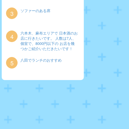
ソファーのある席
3
六本木、麻布エリアで 日本酒のお
4
店に行きたいです。 人数は7人、
個室で、8000円以下の お店を幾
つかご紹介いただきたいです！
八田でランチのおすすめ
5