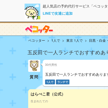
超人気店の予約代行サービス「ペコッタ
LINEで友達に追加
ペコッター
1人で
東京 1人で
目黒・白金・
五反田で一人ランチでおすすめあ
30代男性
五反田で一人ランチでおすすめありま
質問
1人で
ランチで
はらぺこ君（公式）
生まれたての