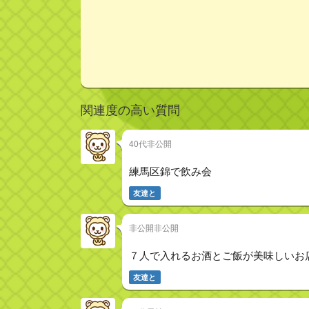
関連度の高い質問
40代非公開
練馬区錦で飲み会
友達と
非公開非公開
７人で入れるお酒とご飯が美味しいお
友達と