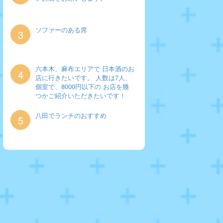
ソファーのある席
3
六本木、麻布エリアで 日本酒のお
4
店に行きたいです。 人数は7人、
個室で、8000円以下の お店を幾
つかご紹介いただきたいです！
八田でランチのおすすめ
5