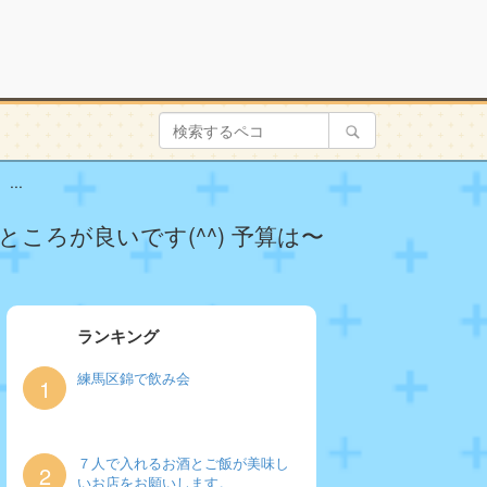
..
ろが良いです(^^) 予算は〜
ランキング
練馬区錦で飲み会
1
７人で入れるお酒とご飯が美味し
2
いお店をお願いします。