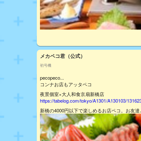
メカペコ君（公式）
初号機
pecopeco...
コンナお店もアッタペコ
夜景個室×大人和食京扇新橋店
https://tabelog.com/tokyo/A1301/A130103/13162
新橋の4000円以下で楽しめるお店ペコ。お友