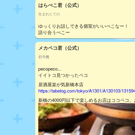
はらぺこ君（公式）
生まれたての
ゆっくりお話しできる個室がいいぺこなー！
語り合うぺこー
メカペコ君（公式）
初号機
pecopeco...
イイトコ見つかったペコ
居酒屋楽が気新橋本店
https://tabelog.com/tokyo/A1301/A130103/13159
新橋の4000円以下で楽しめるお店はココペコ