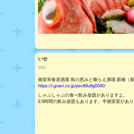
いせ
30代
個室和食居酒屋 島の恵みと喰らえ酒場 新橋（新橋
https://r.gnavi.co.jp/pev89u8g0000/
しゃぶしゃぶの食べ飲み放題がありますよ。
2.5時間の飲み放題もあります。半個室室があ