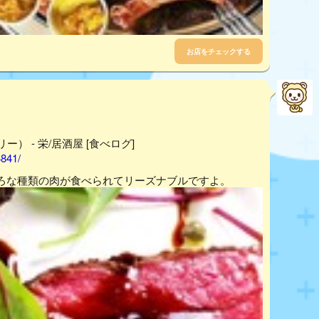
お店をチェックする
リー） - 栄/居酒屋 [食べログ]
4841/
ろな種類の肉が食べられてリーズナブルですよ。