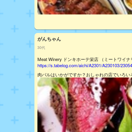
がんちゃん
30代
Meat Winery ドンキホーテ栄店 （ミートワイナ
https://s.tabelog.com/aichi/A2301/A230103/2305
肉バルはいかがですか？おしゃれの店でいろい