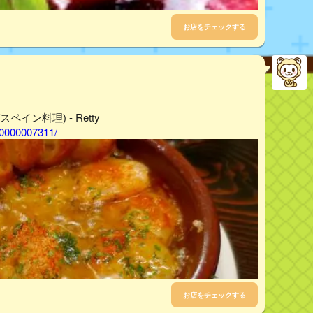
お店をチェックする
スペイン料理) - Retty
00000007311/
お店をチェックする