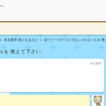
ー」
名古屋市 気になる人と
栄でリーズナブルでおしゃれなバルを 教えて
ルを 教えて下さい
名古屋市