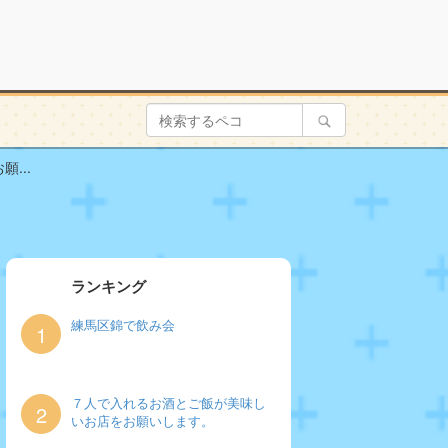
...
ランキング
練馬区錦で飲み会
1
７人で入れるお酒とご飯が美味し
2
いお店をお願いします。