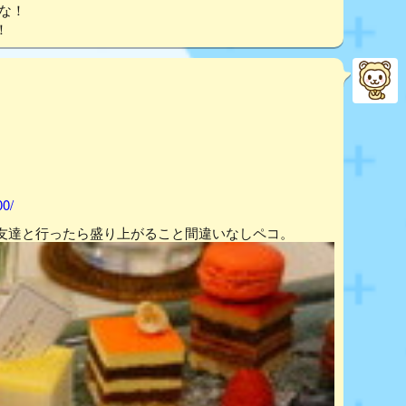
こな！
！
00/
友達と行ったら盛り上がること間違いなしペコ。