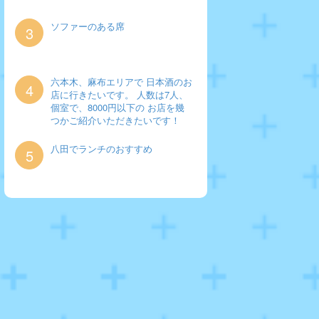
ソファーのある席
3
六本木、麻布エリアで 日本酒のお
4
店に行きたいです。 人数は7人、
個室で、8000円以下の お店を幾
つかご紹介いただきたいです！
八田でランチのおすすめ
5