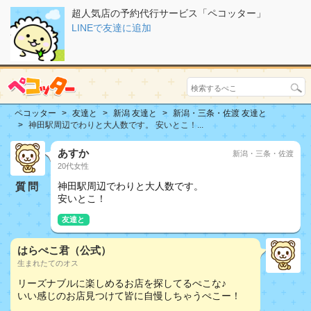
超人気店の予約代行サービス「ペコッター」
LINEで友達に追加
ペコッター
友達と
新潟 友達と
新潟・三条・佐渡 友達と
神田駅周辺でわりと大人数です。 安いとこ！...
あすか
新潟・三条・佐渡
20代女性
質問
神田駅周辺でわりと大人数です。
安いとこ！
友達と
はらぺこ君（公式）
生まれたてのオス
リーズナブルに楽しめるお店を探してるぺこな♪
いい感じのお店見つけて皆に自慢しちゃうぺこー！